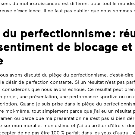
sens du mot « croissance » est différent pour tout le monde
reuve d’excellence. Il ne faut pas oublier que nous sommes 
 du perfectionnisme : réu
sentiment de blocage et
e
nous avons discuté du piège du perfectionnisme, c’est-à-dir
le désir de perfection constante. Si un résultat n’est pas par
us considérons que nous avons échoué. Ce résultat peut pren
un projet, une présentation, une performance sportive ou un
ription. Quand je suis prise dans le piège du perfectionnism
tre moi-même, tout simplement parce que j’ai eu un résultat p
amen ou parce que ma présentation ne s’est pas si bien déroul
 sur mon moral et mon estime et j’ai pu arrêter d’être si d
 accepter de ne pas être 100 % parfait dans les yeux d’autrui