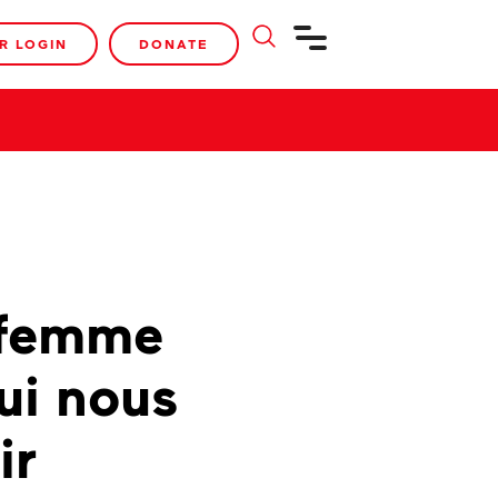
R LOGIN
DONATE
 femme
ui nous
ir