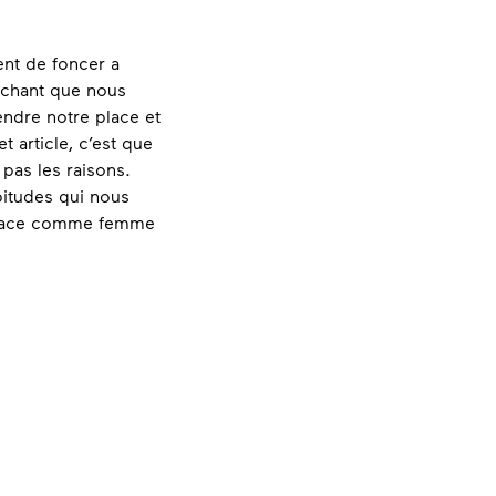
nt de foncer a
achant que nous
ndre notre place et
t article, c’est que
as les raisons.
itudes qui nous
e place comme femme