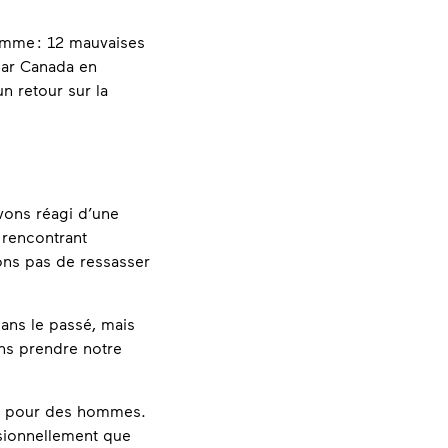
emme : 12 mauvaises
par Canada en
n retour sur la
vons réagi d’une
 rencontrant
ons pas de ressasser
ans le passé, mais
ons prendre notre
.
es pour des hommes.
ssionnellement que