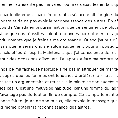
en ne représente pas ma valeur ou mes capacités en tant qu
a particulièrement marquée durant la séance était l’origine d
poste et de ne pas avoir la reconnaissance des autres. En ef
os de Canada en programmation que ce sentiment de blocage
à ce que nos réussites soient reconnues par notre entourag
endu compte que je freinais ma croissance. Quand j’aurais dû
ensais que je serais choisie automatiquement pour un poste. L
amais effleuré l’esprit. Maintenant que j’ai conscience de m
 sur des occasions d’évoluer. J’ai appris à être ma propre p
ience de ma fâcheuse habitude à ne pas m’attribuer de mérite
 appris que les femmes ont tendance à préférer le « nous » a
me fait un argumentaire et réussit, elle minimise son succès e
des cas. C’est une mauvaise habitude, car une femme qui agit
e l’avantage pas du tout en fin de compte. Ce comportement es
nne fait toujours de son mieux, elle envoie le message que 
nd même obtenir la reconnaissance des autres.