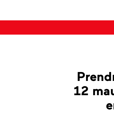
Prend
12 mau
e