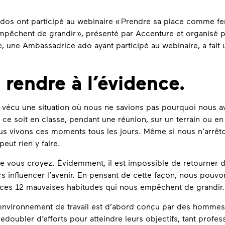
os ont participé au webinaire « Prendre sa place comme f
mpêchent de grandir », présenté par Accenture et organisé 
 une Ambassadrice ado ayant participé au webinaire, a fait u
e rendre à l’évidence.
 vécu une situation où nous ne savions pas pourquoi nous a
 ce soit en classe, pendant une réunion, sur un terrain ou en
ous vivons ces moments tous les jours. Même si nous n’arrêt
peut rien y faire.
e vous croyez. Évidemment, il est impossible de retourner d
 influencer l’avenir. En pensant de cette façon, nous pouv
ec ces 12 mauvaises habitudes qui nous empêchent de grandir
l’environnement de travail est d’abord conçu par des homm
doubler d’efforts pour atteindre leurs objectifs, tant profe