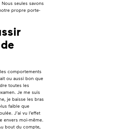
. Nous seules savons
notre propre porte-
ssir
 de
e les comportements
fait ou aussi bon que
dre toutes les
 examen. Je me suis
e, je baisse les bras
lus faible que
ée. J’ai vu l’effet
ure envers moi-même.
. Au bout du compte,